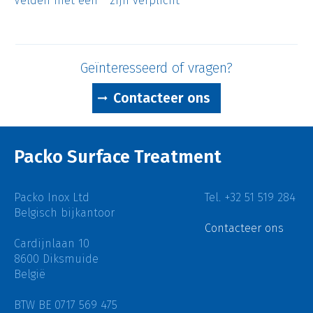
Velden met een * zijn verplicht
Geïnteresseerd of vragen?
Contacteer ons
Packo Surface Treatment
Packo Inox Ltd
Tel. +32 51 519 284
Belgisch bijkantoor
Contacteer ons
Cardijnlaan 10
8600 Diksmuide
België
BTW BE 0717 569 475