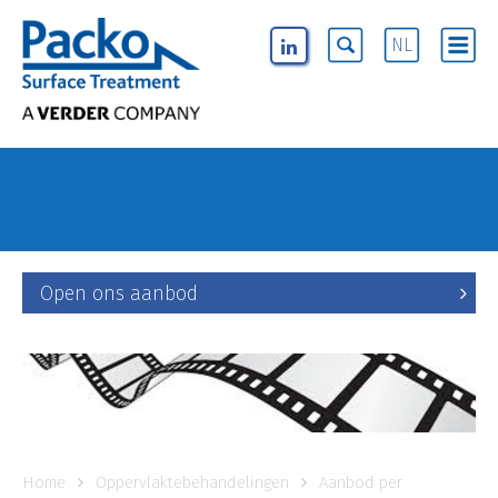
NL
Open ons aanbod
Home
Oppervlaktebehandelingen
Aanbod per